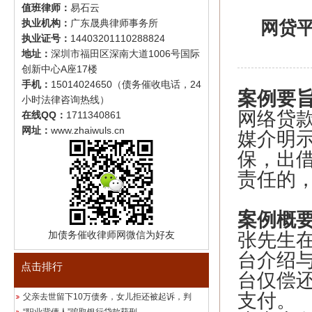
值班律师：
易石云
执业机构：
广东晟典律师事务所
网贷
执业证号：
14403201110288824
地址：
深圳市福田区深南大道1006号国际
创新中心A座17楼
手机：
15014024650（债务催收电话，24
案例要
小时法律咨询热线）
网络贷
在线QQ：
1711340861
网址：
www.zhaiwuls.cn
媒介明
保，出
责任的
案例概
加债务催收律师网微信为好友
张先生
台介绍
点击排行
台仅偿
支付。
父亲去世留下10万债务，女儿拒还被起诉，判