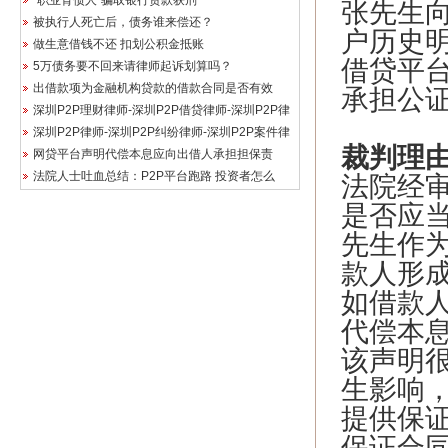
“职业背债人”骗取银行贷款获刑
张先生
被执行人死亡后，债务谁来偿还？
户历史
做生意借钱不还 扣划公积金抵账
借贷平台
5万债务要不回来请律师起诉划算吗？
出借款项为金融机构贷款的借款合同是否有效
承担公证
深圳P2P理财律师-深圳P2P借贷律师-深圳P2P律
深圳P2P律师-深圳P2P纠纷律师-深圳P2P案件律
裁判理
网贷平台声明代偿本息应向出借人承担担保责
法院人士吐血总结：P2P平台跑路 投资者怎么
法院经
是否应
先生作
款人形
如借款
代偿本息
该声明
生影响
提供保
保证合